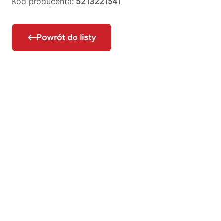
Kod producenta:
5213221541
Powrót do listy