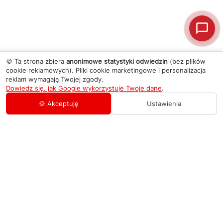
🍪 Ta strona zbiera
anonimowe statystyki odwiedzin
(bez plików
cookie reklamowych). Pliki cookie marketingowe i personalizacja
reklam wymagają Twojej zgody.
Dowiedz się, jak Google wykorzystuje Twoje dane
.
🍪 Akceptuję
Ustawienia
AGD Group
O firmie
Pomoc
Nowości
Zamówienie i płatność
Kontakty
Promocje
Zasady dostawy urządzeń