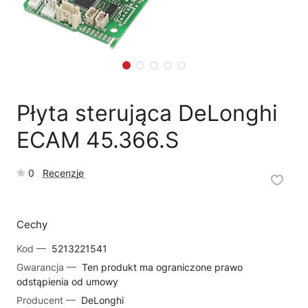
🗹
Reklamacja naprawy
📦
Reklamacja towaru
Płyta sterująca DeLonghi
ECAM 45.366.S
0
Recenzje
Cechy
Kod —
5213221541
Gwarancja —
Ten produkt ma ograniczone prawo
odstąpienia od umowy
Producent —
DeLonghi