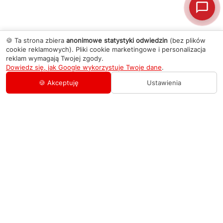
🍪 Ta strona zbiera
anonimowe statystyki odwiedzin
(bez plików
cookie reklamowych). Pliki cookie marketingowe i personalizacja
reklam wymagają Twojej zgody.
Dowiedz się, jak Google wykorzystuje Twoje dane
.
🍪 Akceptuję
Ustawienia
AGD Group
O firmie
Pomoc
Nowości
Zamówienie i płatność
Kontakty
Promocje
Zasady dostawy urządzeń
+48 459 568 444
Kontakt
info@agdgroup.pl