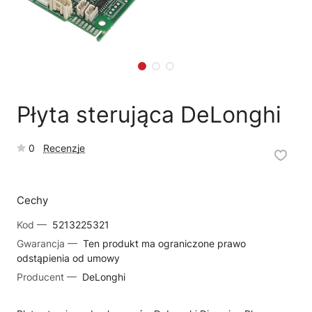
🗹
Reklamacja naprawy
📦
Reklamacja towaru
Płyta sterująca DeLonghi
0
Recenzje
Cechy
Kod —
5213225321
Gwarancja —
Ten produkt ma ograniczone prawo
odstąpienia od umowy
Producent —
DeLonghi