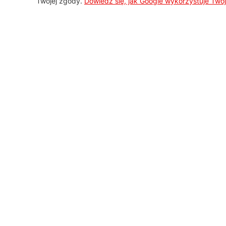
Twojej zgody.
Dowiedz się, jak Google wykorzystuje Two
AGD Group
O firmie
Nowości
Promocje
Kontakt