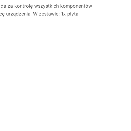
iada za kontrolę wszystkich komponentów
ę urządzenia. W zestawie: 1x płyta
Justyna — konsultant AI
AGD Group • eksperci od ekspresów
☕
Cześć! Jestem Justyna
Pomogę Ci z ekspresem do kawy — sprawdzenie,