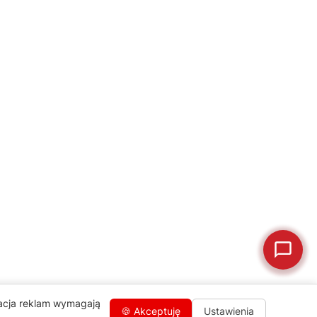
naprawa, części zamienne lub złożenie zamówienia.
Jak oddać do
🔎
Status naprawy
🔧
naprawy?
💰
Ile kosztuje naprawa?
☕
Ekspres nie działa
🛠
Szukam części
📖
Instrukcja obsługi
🛒
Jak kupić w sklepie?
🧴
Odkamienianie
🗹
Reklamacja naprawy
📦
Reklamacja towaru
zacja reklam wymagają
🍪 Akceptuję
Ustawienia