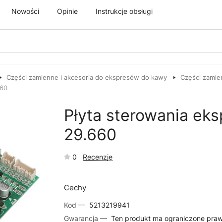
Nowości
Opinie
Instrukcje obsługi
Części zamienne i akcesoria do ekspresów do kawy
Części zamie
660
Płyta sterowania ek
29.660
0
Recenzje
Cechy
Kod —
5213219941
Gwarancja —
Ten produkt ma ograniczone pra