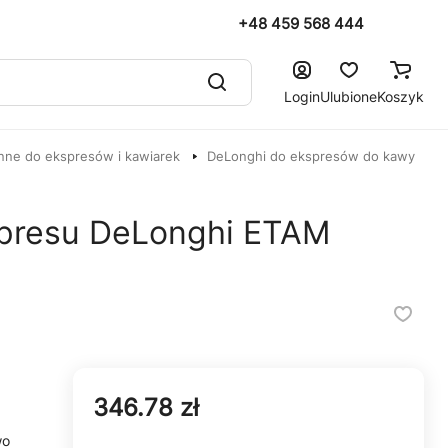
+48 459 568 444
Login
Ulubione
Koszyk
nne do ekspresów i kawiarek
DeLonghi do ekspresów do kawy
spresu DeLonghi ETAM
346.78 zł
wo