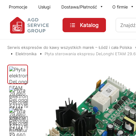
Przejdź do treści głównej
Promocje
Usługi
Dostawa/Płatność
O firmie
Znajdź
Katalog
Serwis ekspresów do kawy wszystkich marek – Łódź i cała Polska
Elektronika
Płyta sterowania ekspresu DeLonghi ETAM 29.