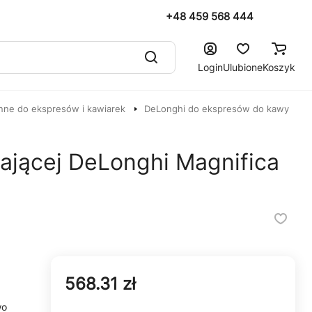
+48 459 568 444
Login
Ulubione
Koszyk
nne do ekspresów i kawiarek
DeLonghi do ekspresów do kawy
ilającej DeLonghi Magnifica
568.31 zł
wo