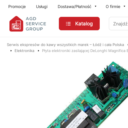
Przejdź do treści głównej
Promocje
Usługi
Dostawa/Płatność
O firmie
Znajdź
Katalog
Serwis ekspresów do kawy wszystkich marek – Łódź i cała Polska
Elektronika
Płyta elektroniki zasilającej DeLonghi Magnific