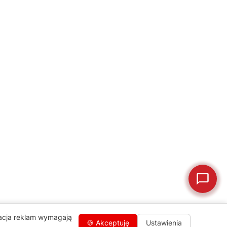
naprawa, części zamienne lub złożenie zamówienia.
Jak oddać do
🔎
Status naprawy
🔧
naprawy?
💰
Ile kosztuje naprawa?
☕
Ekspres nie działa
🛠
Szukam części
📖
Instrukcja obsługi
🛒
Jak kupić w sklepie?
🧴
Odkamienianie
🗹
Reklamacja naprawy
📦
Reklamacja towaru
zacja reklam wymagają
🍪 Akceptuję
Ustawienia