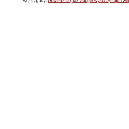
Twojej zgody.
Dowiedz się, jak Google wykorzystuje Two
AGD Group
O firmie
Nowości
Promocje
Kontakt