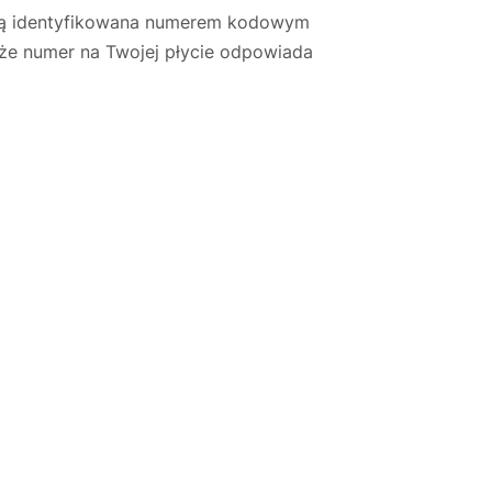
nną identyfikowana numerem kodowym
 że numer na Twojej płycie odpowiada
Justyna — konsultant AI
AGD Group • eksperci od ekspresów
☕
Cześć! Jestem Justyna
Pomogę Ci z ekspresem do kawy — sprawdzenie,