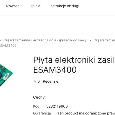
Nowości
Opinie
Instrukcje obsługi
Części zamienne i akcesoria do ekspresów do kawy
Części zamie
a ESAM3400
Płyta elektroniki zas
ESAM3400
0
Recenzje
Cechy
Kod —
5232119600
Gwarancja —
Ten produkt ma ograniczone pra