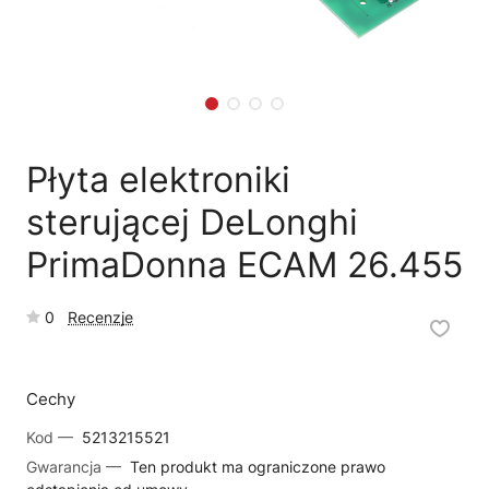
🗹
Reklamacja naprawy
📦
Reklamacja towaru
Płyta elektroniki
sterującej DeLonghi
PrimaDonna ECAM 26.455
0
Recenzje
Cechy
Kod —
5213215521
Gwarancja —
Ten produkt ma ograniczone prawo