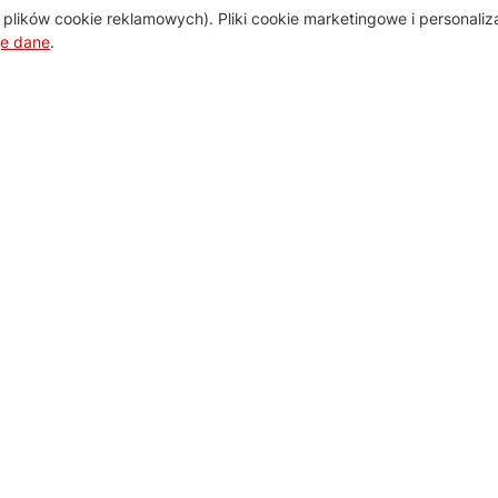
plików cookie reklamowych). Pliki cookie marketingowe i personali
je dane
.
Pomoc
Zamówienie i płatność
Zasady dostawy urządzeń
Regulamin usług serwisowych
Wymiana i zwrot towaru