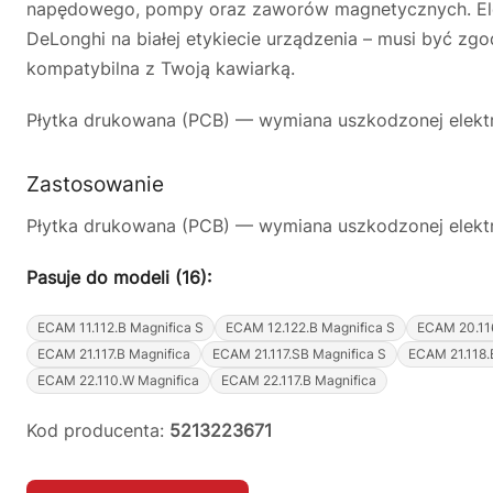
napędowego, pompy oraz zaworów magnetycznych. Ele
DeLonghi na białej etykiecie urządzenia – musi być z
kompatybilna z Twoją kawiarką.
Płytka drukowana (PCB) — wymiana uszkodzonej elektro
Zastosowanie
Płytka drukowana (PCB) — wymiana uszkodzonej elektro
Pasuje do modeli (16):
ECAM 11.112.B Magnifica S
ECAM 12.122.B Magnifica S
ECAM 20.116
ECAM 21.117.B Magnifica
ECAM 21.117.SB Magnifica S
ECAM 21.118.
ECAM 22.110.W Magnifica
ECAM 22.117.B Magnifica
Kod producenta:
5213223671