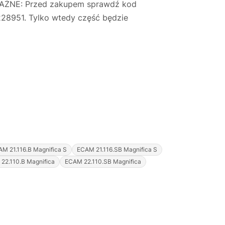
WAŻNE: Przed zakupem sprawdź kod
228951. Tylko wtedy część będzie
M 21.116.B Magnifica S
ECAM 21.116.SB Magnifica S
22.110.B Magnifica
ECAM 22.110.SB Magnifica
Justyna — konsultant AI
AGD Group • eksperci od ekspresów
☕