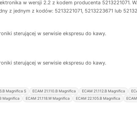
ktronika w wersji 2.2 z kodem producenta 5213221071. 
godny z jednym z kodów: 5213221071, 5213223671 lub 5213
niki sterującej w serwisie ekspresu do kawy.
niki sterującej w serwisie ekspresu do kawy.
.B Magnifica S
ECAM 21.110.B Magnifica
ECAM 21.112.B Magnifica
ECA
B Magnifica
ECAM 21.118.W Magnifica
ECAM 22.105.B Magnifica
ECAM 