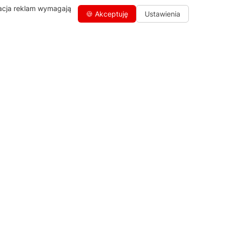
zacja reklam wymagają
🍪 Akceptuję
Ustawienia
Kontakty
+48 459 568 444
info@agdgroup.pl
Al. Włókniarzy 234A, 90-556 Łódź
oddzielne wejście po lewej stronie
budynku, lokal 2