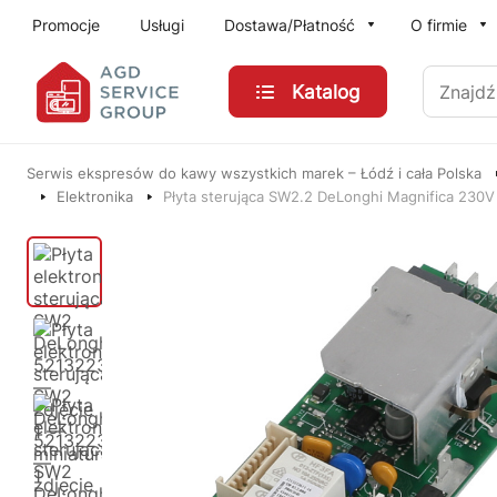
Przejdź do treści głównej
Promocje
Usługi
Dostawa/Płatność
O firmie
Znajdź
Katalog
Serwis ekspresów do kawy wszystkich marek – Łódź i cała Polska
Elektronika
Płyta sterująca SW2.2 DeLonghi Magnifica 230V