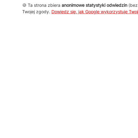
🍪 Ta strona zbiera
anonimowe statystyki odwiedzin
(bez 
Twojej zgody.
Dowiedz się, jak Google wykorzystuje Two
AGD Group
O firmie
Nowości
Promocje
Kontakt