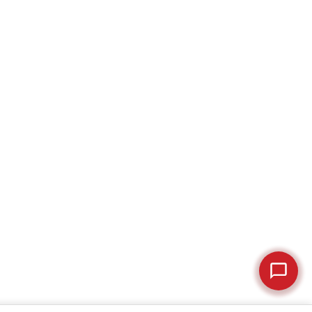
Cześć! Jestem Justyna
Pomogę Ci z ekspresem do kawy — sprawdzenie,
naprawa, części zamienne lub złożenie zamówienia.
Jak oddać do
🔎
Status naprawy
🔧
naprawy?
💰
Ile kosztuje naprawa?
☕
Ekspres nie działa
🛠
Szukam części
📖
Instrukcja obsługi
🛒
Jak kupić w sklepie?
🧴
Odkamienianie
🗹
Reklamacja naprawy
📦
Reklamacja towaru