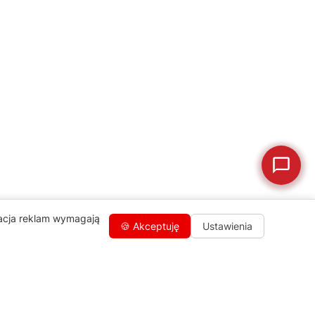
🛠
Szukam części
📖
Instrukcja obsługi
🛒
Jak kupić w sklepie?
🧴
Odkamienianie
🗹
Reklamacja naprawy
📦
Reklamacja towaru
zacja reklam wymagają
🍪 Akceptuję
Ustawienia
Kontakty