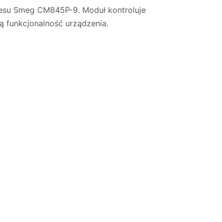
resu Smeg CM845P-9. Moduł kontroluje
ą funkcjonalność urządzenia.
Justyna — konsultant AI
AGD Group • eksperci od ekspresów
☕
Cześć! Jestem Justyna
Pomogę Ci z ekspresem do kawy — sprawdzenie,
naprawa, części zamienne lub złożenie zamówienia.
Jak oddać do
🔎
Status naprawy
🔧
naprawy?
💰
Ile kosztuje naprawa?
☕
Ekspres nie działa