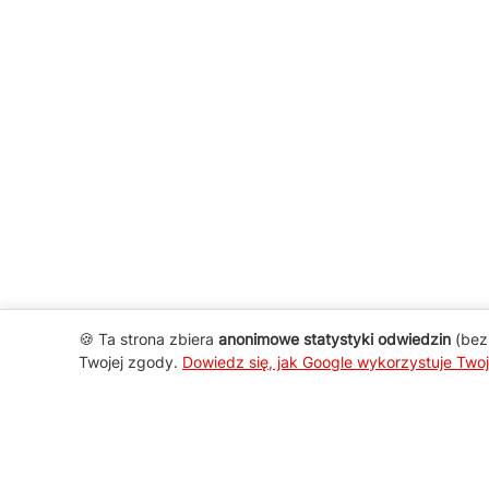
🍪 Ta strona zbiera
anonimowe statystyki odwiedzin
(bez 
Twojej zgody.
Dowiedz się, jak Google wykorzystuje Two