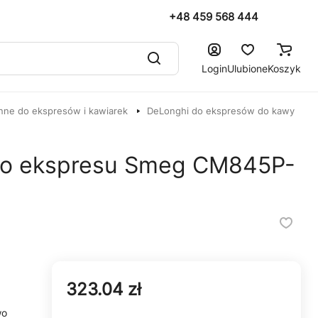
+48 459 568 444
Login
Ulubione
Koszyk
nne do ekspresów i kawiarek
DeLonghi do ekspresów do kawy
 do ekspresu Smeg CM845P-
323.04 zł
wo