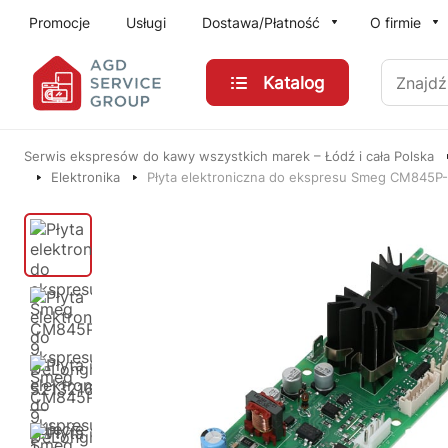
Przejdź do treści głównej
Promocje
Usługi
Dostawa/Płatność
O firmie
Znajdź
Katalog
Serwis ekspresów do kawy wszystkich marek – Łódź i cała Polska
Elektronika
Płyta elektroniczna do ekspresu Smeg CM845P