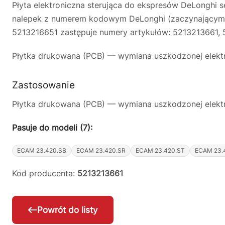
Płyta elektroniczna sterująca do ekspresów DeLonghi se
nalepek z numerem kodowym DeLonghi (zaczynającym s
5213216651 zastępuje numery artykułów: 5213213661, 5
Płytka drukowana (PCB) — wymiana uszkodzonej elektro
Zastosowanie
Płytka drukowana (PCB) — wymiana uszkodzonej elektro
Pasuje do modeli (7):
ECAM 23.420.SB
ECAM 23.420.SR
ECAM 23.420.ST
ECAM 23.
Kod producenta:
5213213661
Powrót do listy