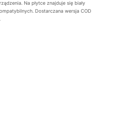
ządzenia. Na płytce znajduje się biały
ompatybilnych. Dostarczana wersja COD
.
Justyna — konsultant AI
AGD Group • eksperci od ekspresów
☕
Cześć! Jestem Justyna
Pomogę Ci z ekspresem do kawy — sprawdzenie,