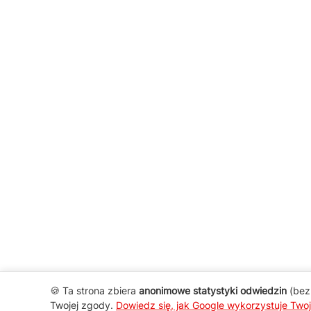
🍪 Ta strona zbiera
anonimowe statystyki odwiedzin
(bez 
Twojej zgody.
Dowiedz się, jak Google wykorzystuje Two