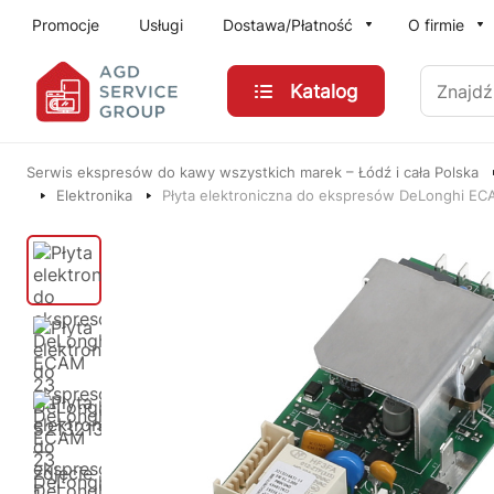
Przejdź do treści głównej
Promocje
Usługi
Dostawa/Płatność
O firmie
Znajdź
Katalog
Serwis ekspresów do kawy wszystkich marek – Łódź i cała Polska
Elektronika
Płyta elektroniczna do ekspresów DeLonghi E