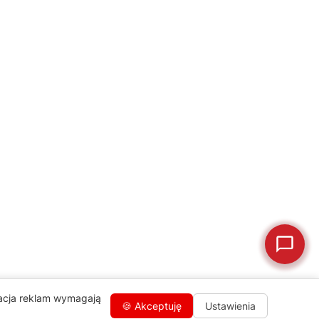
naprawa, części zamienne lub złożenie zamówienia.
Jak oddać do
🔎
Status naprawy
🔧
naprawy?
💰
Ile kosztuje naprawa?
☕
Ekspres nie działa
🛠
Szukam części
📖
Instrukcja obsługi
🛒
Jak kupić w sklepie?
🧴
Odkamienianie
🗹
Reklamacja naprawy
📦
Reklamacja towaru
zacja reklam wymagają
🍪 Akceptuję
Ustawienia