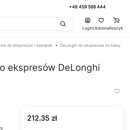
+48 459 568 444
Login
Ulubione
Koszyk
nne do ekspresów i kawiarek
DeLonghi do ekspresów do kawy
 do ekspresów DeLonghi
212.35 zł
wo