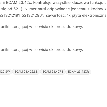
rii ECAM 23.42x. Kontroluje wszystkie kluczowe funkcje ur
ię od 52...). Numer musi odpowiadać jednemu z kodów k
213212191, 5213212961. Zawartość: 1x płyta elektroniczna
niki sterującej w serwisie ekspresu do kawy.
niki sterującej w serwisie ekspresu do kawy.
420.SW
ECAM 23.426.SB
ECAM 23.427.B
ECAM 23.427.R