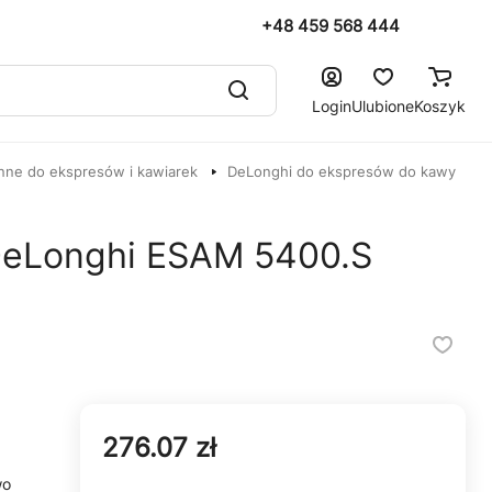
+48 459 568 444
Login
Ulubione
Koszyk
nne do ekspresów i kawiarek
DeLonghi do ekspresów do kawy
 DeLonghi ESAM 5400.S
276.07 zł
wo