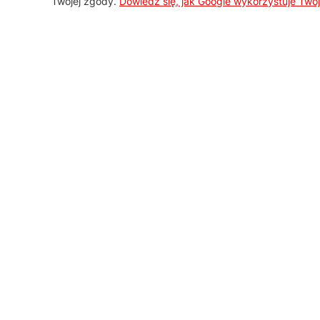
Twojej zgody.
Dowiedz się, jak Google wykorzystuje Two
AGD Group
O firmie
Nowości
Promocje
Kontakt