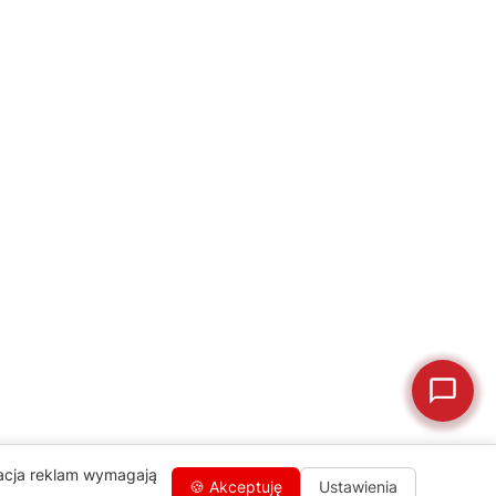
naprawa, części zamienne lub złożenie zamówienia.
Jak oddać do
🔎
Status naprawy
🔧
naprawy?
💰
Ile kosztuje naprawa?
☕
Ekspres nie działa
🛠
Szukam części
📖
Instrukcja obsługi
🛒
Jak kupić w sklepie?
🧴
Odkamienianie
🗹
Reklamacja naprawy
📦
Reklamacja towaru
zacja reklam wymagają
🍪 Akceptuję
Ustawienia