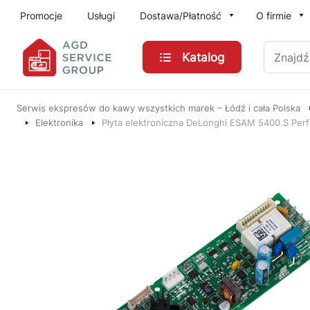
Przejdź do treści głównej
Promocje
Usługi
Dostawa/Płatność
O firmie
Znajdź
Katalog
Serwis ekspresów do kawy wszystkich marek – Łódź i cała Polska
Elektronika
Płyta elektroniczna DeLonghi ESAM 5400.S Perf