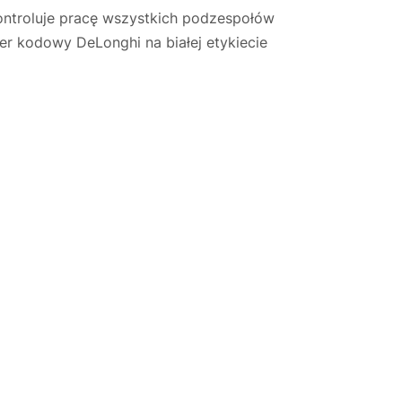
ontroluje pracę wszystkich podzespołów
r kodowy DeLonghi na białej etykiecie
Justyna — konsultant AI
AGD Group • eksperci od ekspresów
☕
Cześć! Jestem Justyna
Pomogę Ci z ekspresem do kawy — sprawdzenie,