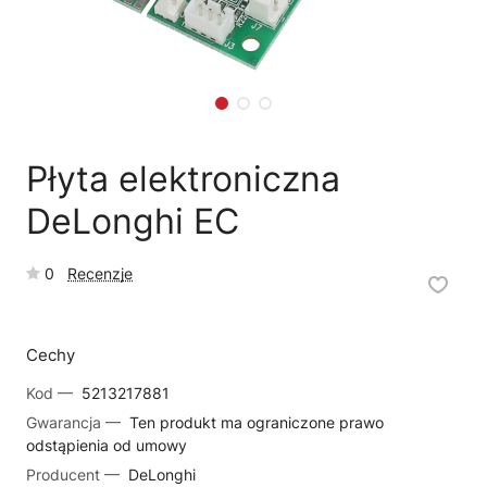
🗹
Reklamacja naprawy
📦
Reklamacja towaru
Płyta elektroniczna
DeLonghi EC
0
Recenzje
Cechy
Kod —
5213217881
Gwarancja —
Ten produkt ma ograniczone prawo
odstąpienia od umowy
Producent —
DeLonghi