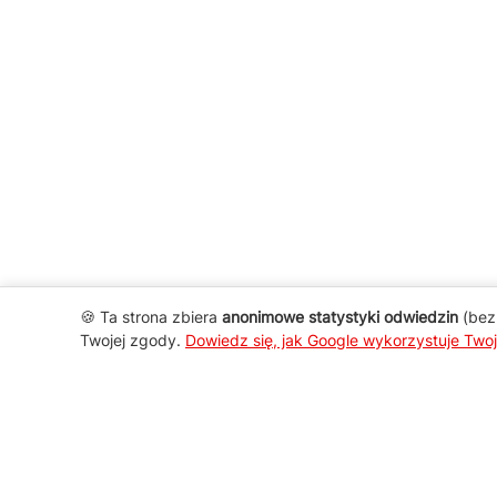
🍪 Ta strona zbiera
anonimowe statystyki odwiedzin
(bez 
Twojej zgody.
Dowiedz się, jak Google wykorzystuje Two
AGD Group