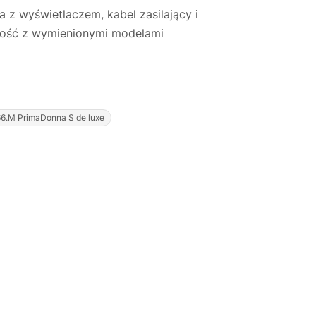
 z wyświetlaczem, kabel zasilający i
ność z wymienionymi modelami
Justyna — konsultant AI
6.M PrimaDonna S de luxe
AGD Group • eksperci od ekspresów
☕
Cześć! Jestem Justyna
Pomogę Ci z ekspresem do kawy — sprawdzenie,
naprawa, części zamienne lub złożenie zamówienia.
Jak oddać do
🔎
Status naprawy
🔧
naprawy?
💰
Ile kosztuje naprawa?
☕
Ekspres nie działa