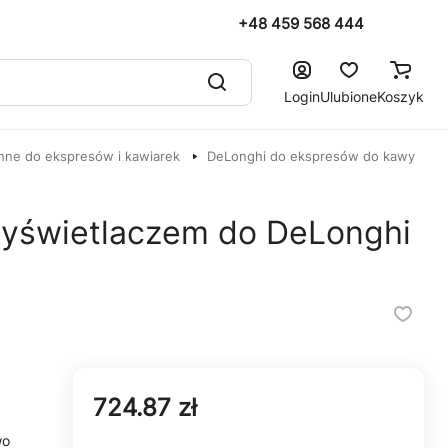
+48 459 568 444
Login
Ulubione
Koszyk
nne do ekspresów i kawiarek
DeLonghi do ekspresów do kawy
wyświetlaczem do DeLonghi
724.87 zł
wo