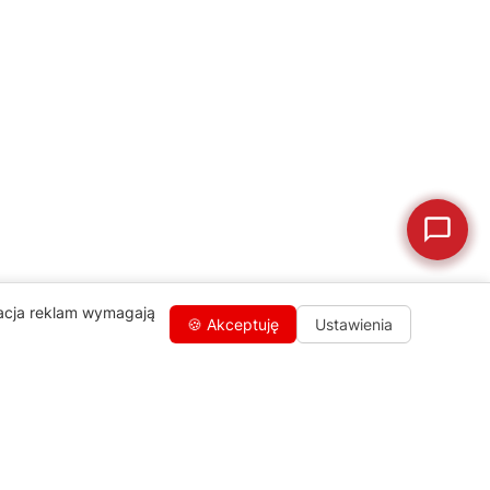
🛠
Szukam części
📖
Instrukcja obsługi
🛒
Jak kupić w sklepie?
🧴
Odkamienianie
🗹
Reklamacja naprawy
📦
Reklamacja towaru
zacja reklam wymagają
🍪 Akceptuję
Ustawienia
Kontakty