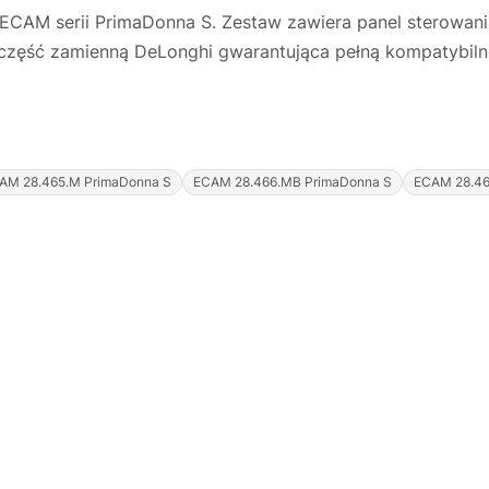
ECAM serii PrimaDonna S. Zestaw zawiera panel sterowania
 część zamienną DeLonghi gwarantująca pełną kompatybil
AM 28.465.M PrimaDonna S
ECAM 28.466.MB PrimaDonna S
ECAM 28.46