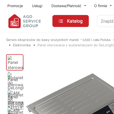
Przejdź do treści głównej
Promocje
Usługi
Dostawa/Płatność
O firmie
Znajdź
Katalog
Serwis ekspresów do kawy wszystkich marek – Łódź i cała Polska
Elektronika
Panel sterowania z wyświetlaczem do DeLongh