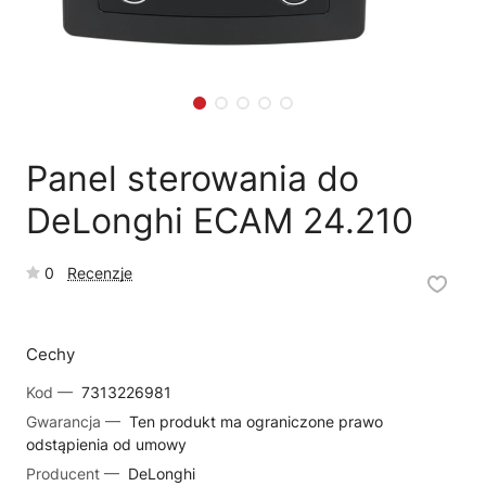
🗹
Reklamacja naprawy
📦
Reklamacja towaru
Panel sterowania do
DeLonghi ECAM 24.210
0
Recenzje
Cechy
Kod —
7313226981
Gwarancja —
Ten produkt ma ograniczone prawo
odstąpienia od umowy
Producent —
DeLonghi