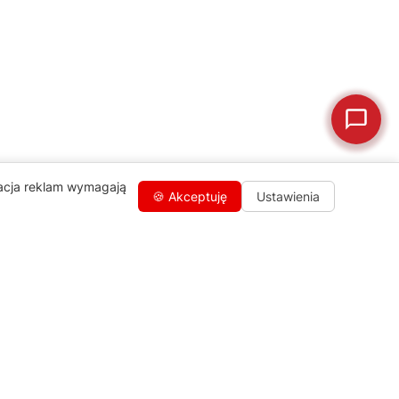
🗹
Reklamacja naprawy
📦
Reklamacja towaru
zacja reklam wymagają
🍪 Akceptuję
Ustawienia
Kontakty
+48 459 568 444
info@agdgroup.pl