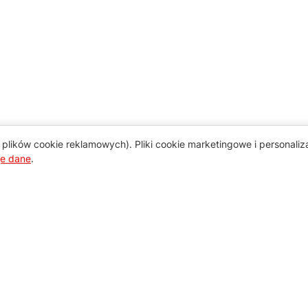
plików cookie reklamowych). Pliki cookie marketingowe i personali
je dane
.
Pomoc
Zamówienie i płatność
Zasady dostawy urządzeń
Regulamin usług serwisowych