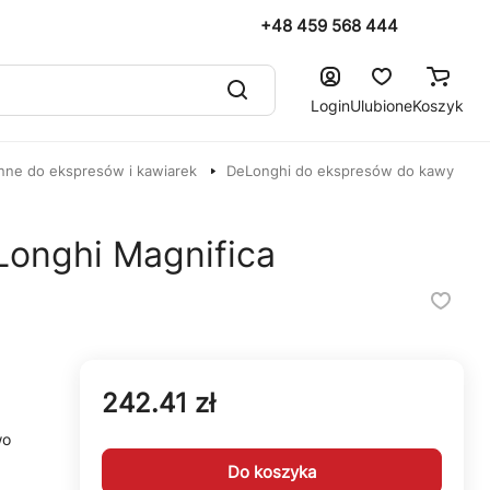
+48 459 568 444
Login
Ulubione
Koszyk
nne do ekspresów i kawiarek
DeLonghi do ekspresów do kawy
Longhi Magnifica
242.41 zł
wo
Do koszyka