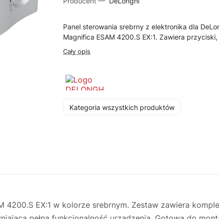
Producent —
DeLonghi
Panel sterowania srebrny z elektronika dla DeLo
Magnifica ESAM 4200.S EX:1. Zawiera przyciski, 
Cały opis
Kategoria wszystkich produktów
4200.S EX:1 w kolorze srebrnym. Zestaw zawiera kompletną
wniająca pełną funkcjonalność urządzenia. Gotowa do mont