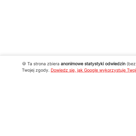
🍪 Ta strona zbiera
anonimowe statystyki odwiedzin
(bez 
Twojej zgody.
Dowiedz się, jak Google wykorzystuje Two
AGD Group
O firmie
Nowości
Promocje