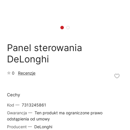
🗹
Reklamacja naprawy
📦
Reklamacja towaru
Panel sterowania
DeLonghi
0
Recenzje
Cechy
Kod —
7313245861
Gwarancja —
Ten produkt ma ograniczone prawo
odstąpienia od umowy
Producent —
DeLonghi