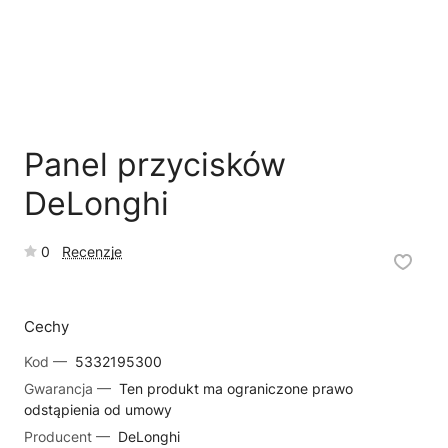
🗹
Reklamacja naprawy
📦
Reklamacja towaru
Panel przycisków
DeLonghi
0
Recenzje
Cechy
Kod —
5332195300
Gwarancja —
Ten produkt ma ograniczone prawo
odstąpienia od umowy
Producent —
DeLonghi