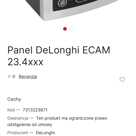
🗹
Reklamacja naprawy
📦
Reklamacja towaru
Panel DeLonghi ECAM
23.4xxx
0
Recenzje
Cechy
Kod —
7313223871
Gwarancja —
Ten produkt ma ograniczone prawo
odstąpienia od umowy
Producent —
DeLonghi