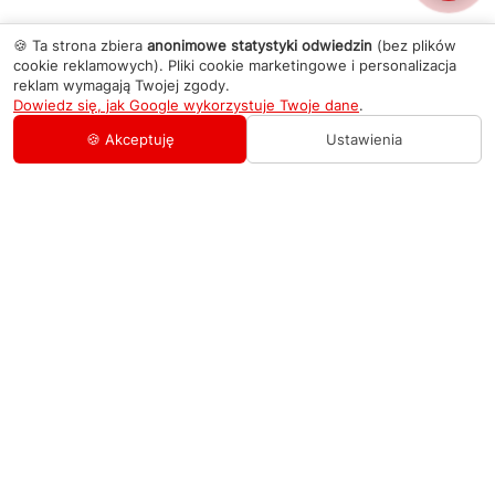
🍪 Ta strona zbiera
anonimowe statystyki odwiedzin
(bez plików
cookie reklamowych). Pliki cookie marketingowe i personalizacja
reklam wymagają Twojej zgody.
Dowiedz się, jak Google wykorzystuje Twoje dane
.
🍪 Akceptuję
Ustawienia
AGD Group
O firmie
Pomoc
Nowości
Zamówienie i płatność
Kontakty
Promocje
Zasady dostawy urządzeń
+48 459 568 444
Kontakt
info@agdgroup.pl
Regulamin usług serwisowych
Al. Włókniarzy 234A, 90-556 Łódź oddzielne