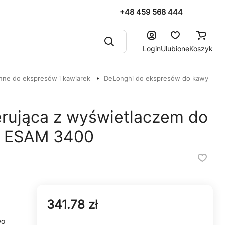
+48 459 568 444
Login
Ulubione
Koszyk
nne do ekspresów i kawiarek
DeLonghi do ekspresów do kawy
terująca z wyświetlaczem do
i ESAM 3400
341.78 zł
wo