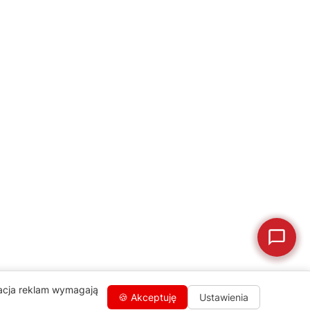
naprawa, części zamienne lub złożenie zamówienia.
Jak oddać do
🔎
Status naprawy
🔧
naprawy?
💰
Ile kosztuje naprawa?
☕
Ekspres nie działa
🛠
Szukam części
📖
Instrukcja obsługi
🛒
Jak kupić w sklepie?
🧴
Odkamienianie
🗹
Reklamacja naprawy
📦
Reklamacja towaru
zacja reklam wymagają
🍪 Akceptuję
Ustawienia