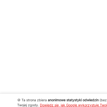
🍪 Ta strona zbiera
anonimowe statystyki odwiedzin
(bez 
Twojej zgody.
Dowiedz się, jak Google wykorzystuje Two