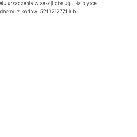
lu urządzenia w sekcji obsługi. Na płytce
ednemu z kodów: 5213212771 lub
Justyna — konsultant AI
AGD Group • eksperci od ekspresów
☕
Cześć! Jestem Justyna
Pomogę Ci z ekspresem do kawy — sprawdzenie,