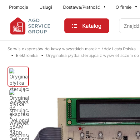
Przejdź do treści głównej
Promocje
Usługi
Dostawa/Płatność
O firmie
Znajdź
Katalog
Serwis ekspresów do kawy wszystkich marek – Łódź i cała Polska
Elektronika
Oryginalna płytka sterująca z wyświetlaczem do 