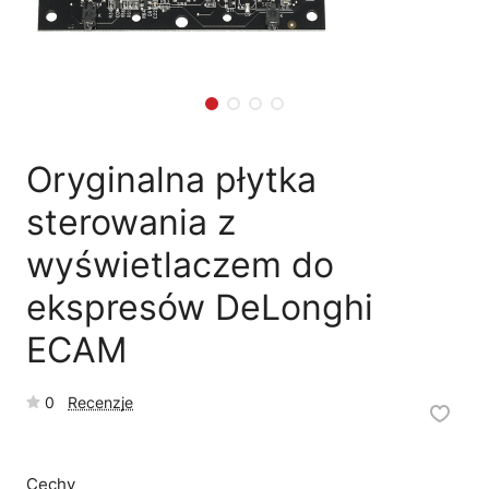
🗹
Reklamacja naprawy
📦
Reklamacja towaru
Oryginalna płytka
sterowania z
wyświetlaczem do
ekspresów DeLonghi
ECAM
0
Recenzje
Cechy