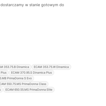
ą dostarczamy w stanie gotowym do
M 353.75.B Dinamica
ECAM 353.75.W Dinamica
 Plus
ECAM 370.95.S Dinamica Plus
5.MB PrimaDonna S Evo
CAM 550.75.MS PrimaDonna Class
s
ECAM 650.55.MS PrimaDonna Elite
Justyna — konsultant AI
AGD Group • eksperci od ekspresów