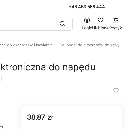
+48 459 568 444
Login
Ulubione
Koszyk
nne do ekspresów i kawiarek
DeLonghi do ekspresów do kawy
ektroniczna do napędu
i
38.87 zł
wo