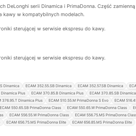
ach DeLonghi serii Dinamica i PrimaDonna. Część zamienn
a kawy w kompatybilnych modelach.
niki sterującej w serwisie ekspresu do kawy.
niki sterującej w serwisie ekspresu do kawy.
S Dinamica
ECAM 352.55.SB Dinamica
ECAM 352.57.SB Dinamica
ECA
Dinamica Plus
ECAM 370.85.B Dinamica Plus
ECAM 370.85.SB Dinamica
 376.95.T Dinamica Plus
ECAM 510.55.M PrimaDonna S Evo
ECAM 516.4
ECAM 550.65.SB PrimaDonna Class
ECAM 550.65.W PrimaDonna Class
E
ss
ECAM 556.55.W PrimaDonna Class
ECAM 556.75.MS PrimaDonna Clas
e
ECAM 656.75.MS PrimaDonna Elite
ECAM 656.85.MS PrimaDonna Elite