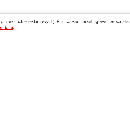
plików cookie reklamowych). Pliki cookie marketingowe i personali
je dane
.
Pomoc
Zamówienie i płatność
Zasady dostawy urządzeń
Regulamin usług serwisowych
Wymiana i zwrot towaru