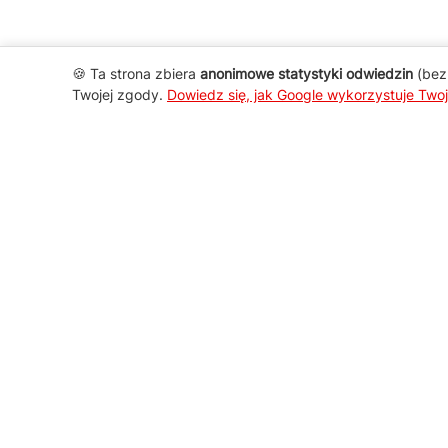
🍪 Ta strona zbiera
anonimowe statystyki odwiedzin
(bez 
Twojej zgody.
Dowiedz się, jak Google wykorzystuje Two
AGD Group
O firmie
Nowości
Promocje
Kontakt