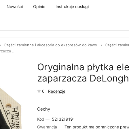
Nowości
Opinie
Instrukcje obsługi
Części zamienne i akcesoria do ekspresów do kawy
Części zamie
zacza ...
Oryginalna płytka el
zaparzacza DeLongh
0
Recenzje
Cechy
Kod —
5213219191
Gwarancja —
Ten produkt ma ograniczone pra