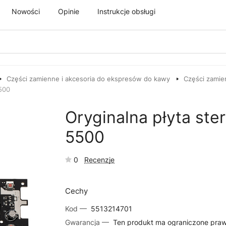
Nowości
Opinie
Instrukcje obsługi
Części zamienne i akcesoria do ekspresów do kawy
Części zamie
500
Oryginalna płyta st
5500
0
Recenzje
Cechy
Kod —
5513214701
Gwarancja —
Ten produkt ma ograniczone pra