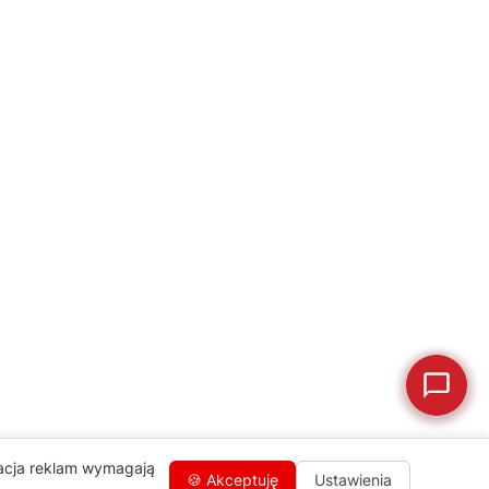
naprawa, części zamienne lub złożenie zamówienia.
Jak oddać do
🔎
Status naprawy
🔧
naprawy?
💰
Ile kosztuje naprawa?
☕
Ekspres nie działa
🛠
Szukam części
📖
Instrukcja obsługi
🛒
Jak kupić w sklepie?
🧴
Odkamienianie
🗹
Reklamacja naprawy
📦
Reklamacja towaru
zacja reklam wymagają
🍪 Akceptuję
Ustawienia