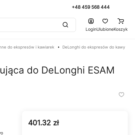
+48 459 568 444
Login
Ulubione
Koszyk
nne do ekspresów i kawiarek
DeLonghi do ekspresów do kawy
erująca do DeLonghi ESAM
401.32 zł
wo