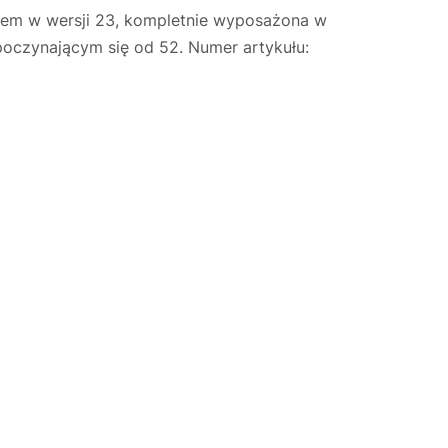
iem w wersji 23, kompletnie wyposażona w
poczynającym się od 52. Numer artykułu:
Justyna — konsultant AI
AGD Group • eksperci od ekspresów
☕
Cześć! Jestem Justyna
Pomogę Ci z ekspresem do kawy — sprawdzenie,