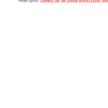
Twojej zgody.
Dowiedz się, jak Google wykorzystuje Two
AGD Group
O firmie
Nowości
Promocje
Kontakt