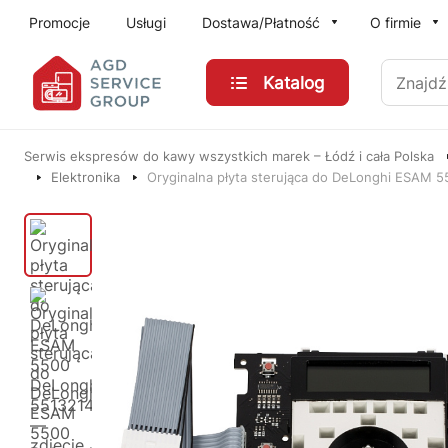
Przejdź do treści głównej
Promocje
Usługi
Dostawa/Płatność
O firmie
Znajdź
Katalog
Serwis ekspresów do kawy wszystkich marek – Łódź i cała Polska
Elektronika
Oryginalna płyta sterująca do DeLonghi ESAM 5