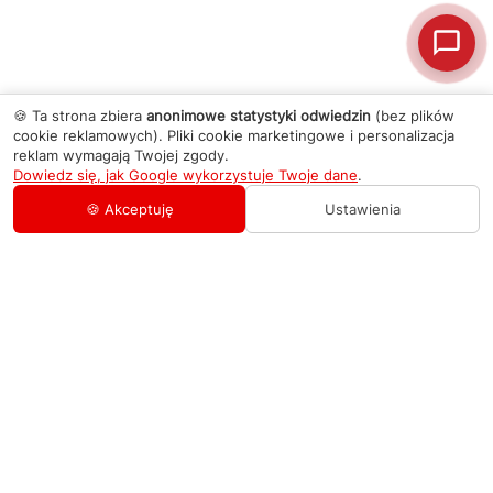
🍪 Ta strona zbiera
anonimowe statystyki odwiedzin
(bez plików
cookie reklamowych). Pliki cookie marketingowe i personalizacja
reklam wymagają Twojej zgody.
Dowiedz się, jak Google wykorzystuje Twoje dane
.
🍪 Akceptuję
Ustawienia
AGD Group
O firmie
Pomoc
Nowości
Zamówienie i płatność
Kontakty
Promocje
Zasady dostawy urządzeń
+48 459 568 444