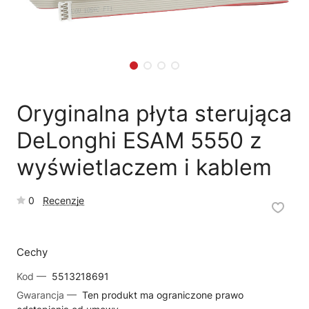
🗹
Reklamacja naprawy
📦
Reklamacja towaru
Oryginalna płyta sterująca
DeLonghi ESAM 5550 z
wyświetlaczem i kablem
0
Recenzje
Cechy
Kod —
5513218691
Gwarancja —
Ten produkt ma ograniczone prawo