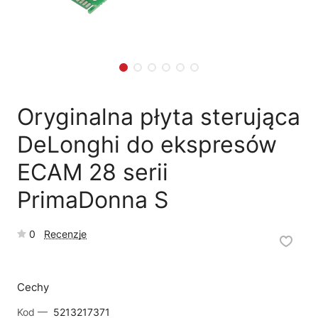
🗹
Reklamacja naprawy
📦
Reklamacja towaru
Oryginalna płyta sterująca
DeLonghi do ekspresów
ECAM 28 serii
PrimaDonna S
0
Recenzje
Cechy
Kod —
5213217371