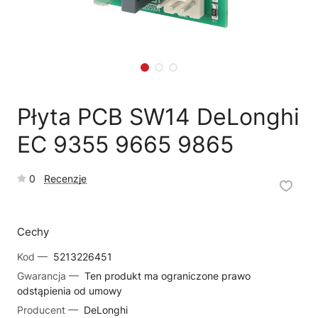
🗹
Reklamacja naprawy
📦
Reklamacja towaru
Płyta PCB SW14 DeLonghi
EC 9355 9665 9865
0
Recenzje
Cechy
Kod —
5213226451
Gwarancja —
Ten produkt ma ograniczone prawo
odstąpienia od umowy
Producent —
DeLonghi