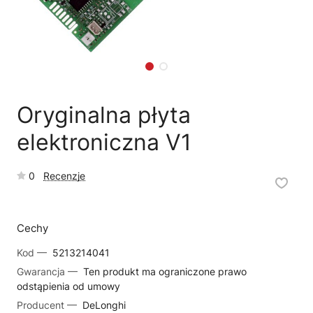
🗹
Reklamacja naprawy
📦
Reklamacja towaru
Oryginalna płyta
elektroniczna V1
0
Recenzje
Cechy
Kod —
5213214041
Gwarancja —
Ten produkt ma ograniczone prawo
odstąpienia od umowy
Producent —
DeLonghi