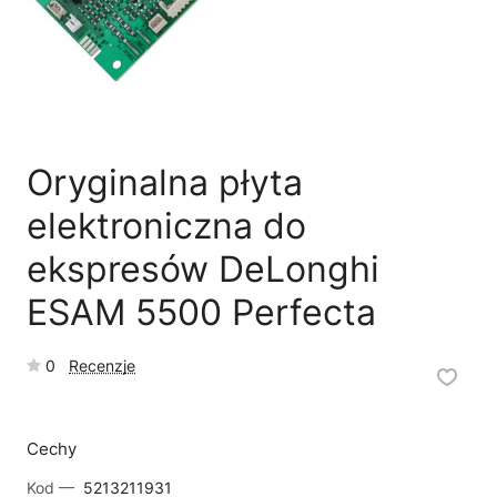
🗹
Reklamacja naprawy
📦
Reklamacja towaru
Oryginalna płyta
elektroniczna do
ekspresów DeLonghi
ESAM 5500 Perfecta
0
Recenzje
Cechy
Kod —
5213211931