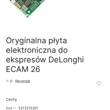
🗹
Reklamacja naprawy
📦
Reklamacja towaru
Oryginalna płyta
elektroniczna do
ekspresów DeLonghi
ECAM 26
0
Recenzje
Cechy
Kod —
5213215201