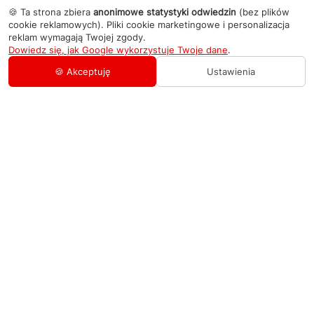
🍪 Ta strona zbiera
anonimowe statystyki odwiedzin
(bez plików
cookie reklamowych). Pliki cookie marketingowe i personalizacja
reklam wymagają Twojej zgody.
Dowiedz się, jak Google wykorzystuje Twoje dane
.
🍪 Akceptuję
Ustawienia
AGD Group
O firmie
Pomoc
Nowości
Zamówienie i płatność
Kontakty
Promocje
Zasady dostawy urządzeń
+48 459 568 444
Kontakt
info@agdgroup.pl
Regulamin usług serwisowych
Al. Włókniarzy 234A, 90-556 Łódź oddzielne
wejście po lewej stronie budynku, lokal 2
Wymiana i zwrot towaru