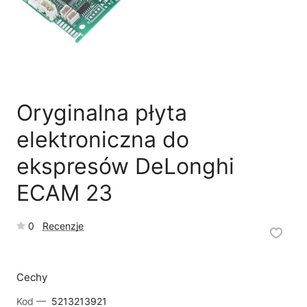
🗹
Reklamacja naprawy
📦
Reklamacja towaru
Oryginalna płyta
elektroniczna do
ekspresów DeLonghi
ECAM 23
0
Recenzje
Cechy
Kod —
5213213921