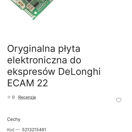
🗹
Reklamacja naprawy
📦
Reklamacja towaru
Oryginalna płyta
elektroniczna do
ekspresów DeLonghi
ECAM 22
0
Recenzje
Cechy
Kod —
5213215491