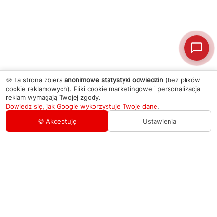
🍪 Ta strona zbiera
anonimowe statystyki odwiedzin
(bez plików
cookie reklamowych). Pliki cookie marketingowe i personalizacja
reklam wymagają Twojej zgody.
Dowiedz się, jak Google wykorzystuje Twoje dane
.
🍪 Akceptuję
Ustawienia
AGD Group
O firmie
Pomoc
Nowości
Zamówienie i płatność