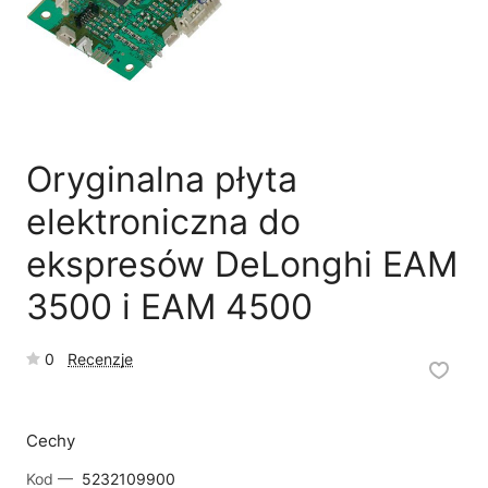
🗹
Reklamacja naprawy
📦
Reklamacja towaru
Oryginalna płyta
elektroniczna do
ekspresów DeLonghi EAM
3500 i EAM 4500
0
Recenzje
Cechy
Kod —
5232109900