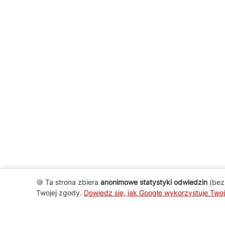
🍪 Ta strona zbiera
anonimowe statystyki odwiedzin
(bez 
Twojej zgody.
Dowiedz się, jak Google wykorzystuje Two