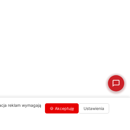
💰
Ile kosztuje naprawa?
☕
Ekspres nie działa
🛠
Szukam części
📖
Instrukcja obsługi
🛒
Jak kupić w sklepie?
🧴
Odkamienianie
🗹
Reklamacja naprawy
📦
Reklamacja towaru
zacja reklam wymagają
🍪 Akceptuję
Ustawienia