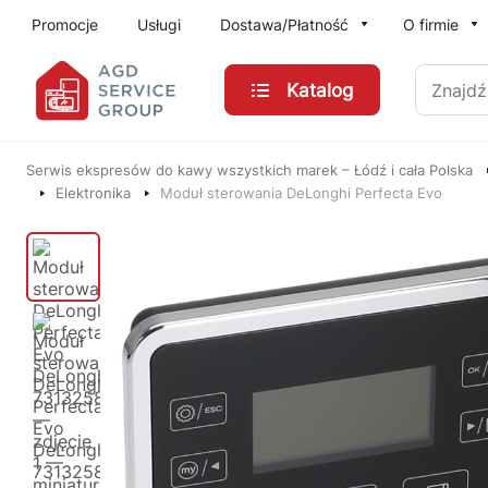
Przejdź do treści głównej
Promocje
Usługi
Dostawa/Płatność
O firmie
Znajdź
Katalog
Serwis ekspresów do kawy wszystkich marek – Łódź i cała Polska
Elektronika
Moduł sterowania DeLonghi Perfecta Evo