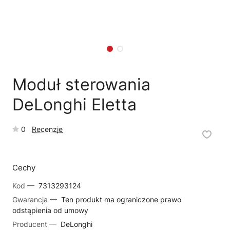
🗹
Reklamacja naprawy
📦
Reklamacja towaru
Moduł sterowania
DeLonghi Eletta
0
Recenzje
Cechy
Kod —
7313293124
Gwarancja —
Ten produkt ma ograniczone prawo
odstąpienia od umowy
Producent —
DeLonghi