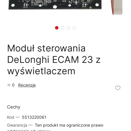
🗹
Reklamacja naprawy
📦
Reklamacja towaru
Moduł sterowania
DeLonghi ECAM 23 z
wyświetlaczem
0
Recenzje
Cechy
Kod —
5513220061
Gwarancja —
Ten produkt ma ograniczone prawo