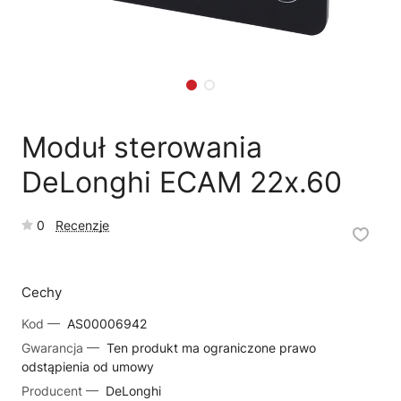
🗹
Reklamacja naprawy
📦
Reklamacja towaru
Moduł sterowania
DeLonghi ECAM 22x.60
0
Recenzje
Cechy
Kod —
AS00006942
Gwarancja —
Ten produkt ma ograniczone prawo
odstąpienia od umowy
Producent —
DeLonghi