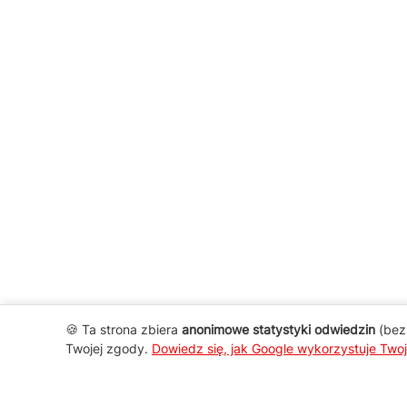
🍪 Ta strona zbiera
anonimowe statystyki odwiedzin
(bez 
Twojej zgody.
Dowiedz się, jak Google wykorzystuje Two