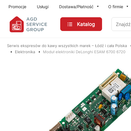
Przejdź do treści głównej
Promocje
Usługi
Dostawa/Płatność
O firmie
Znajdź
Katalog
Serwis ekspresów do kawy wszystkich marek – Łódź i cała Polska
Elektronika
Moduł elektroniki DeLonghi ESAM 6700 6720