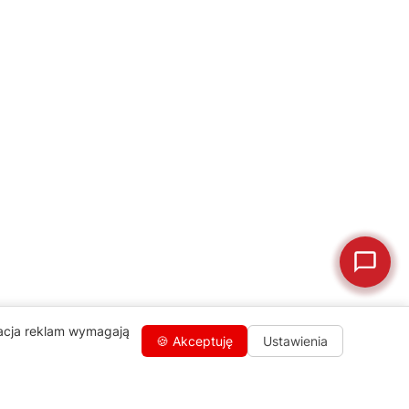
💰
Ile kosztuje naprawa?
☕
Ekspres nie działa
🛠
Szukam części
📖
Instrukcja obsługi
🛒
Jak kupić w sklepie?
🧴
Odkamienianie
🗹
Reklamacja naprawy
📦
Reklamacja towaru
zacja reklam wymagają
🍪 Akceptuję
Ustawienia