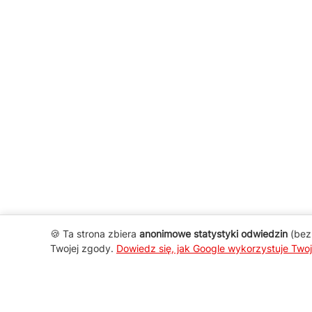
🍪 Ta strona zbiera
anonimowe statystyki odwiedzin
(bez 
Twojej zgody.
Dowiedz się, jak Google wykorzystuje Two