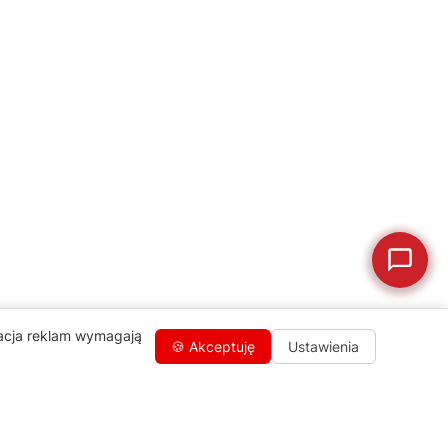
💰
Ile kosztuje naprawa?
☕
Ekspres nie działa
🛠
Szukam części
📖
Instrukcja obsługi
🛒
Jak kupić w sklepie?
🧴
Odkamienianie
🗹
Reklamacja naprawy
📦
Reklamacja towaru
zacja reklam wymagają
🍪 Akceptuję
Ustawienia