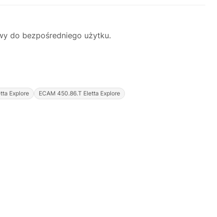
wy do bezpośredniego użytku.
ta Explore
ECAM 450.86.T Eletta Explore
Justyna — konsultant AI
AGD Group • eksperci od ekspresów
☕
Cześć! Jestem Justyna
Pomogę Ci z ekspresem do kawy — sprawdzenie,
naprawa, części zamienne lub złożenie zamówienia.
Jak oddać do
🔎
Status naprawy
🔧
naprawy?