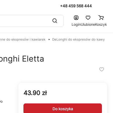
+48 459 568 444
Login
Ulubione
Koszyk
nne do ekspresów i kawiarek
DeLonghi do ekspresów do kawy
onghi Eletta
43.90 zł
wo
Do koszyka