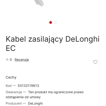
🗹
Reklamacja naprawy
📦
Reklamacja towaru
Kabel zasilający DeLonghi
EC
0
Recenzje
Cechy
Kod —
50132119613
Gwarancja —
Ten produkt ma ograniczone prawo
odstąpienia od umowy
Producent —
DeLonghi