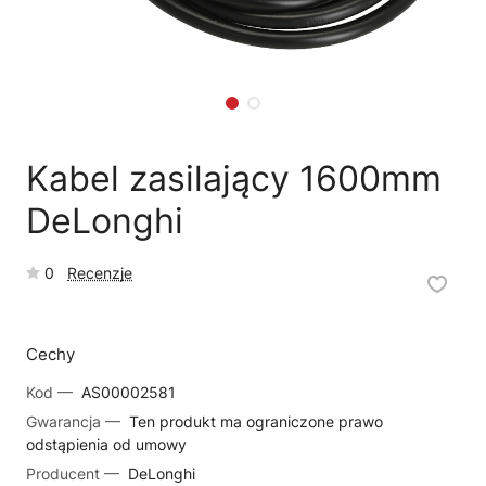
🗹
Reklamacja naprawy
📦
Reklamacja towaru
Kabel zasilający 1600mm
DeLonghi
0
Recenzje
Cechy
Kod —
AS00002581
Gwarancja —
Ten produkt ma ograniczone prawo
odstąpienia od umowy
Producent —
DeLonghi