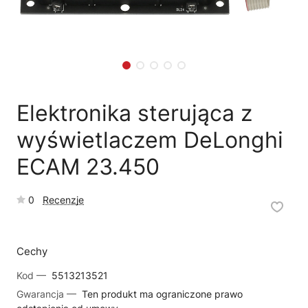
🗹
Reklamacja naprawy
📦
Reklamacja towaru
Elektronika sterująca z
wyświetlaczem DeLonghi
ECAM 23.450
0
Recenzje
Cechy
Kod —
5513213521
Gwarancja —
Ten produkt ma ograniczone prawo