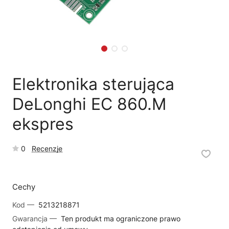
🗹
Reklamacja naprawy
📦
Reklamacja towaru
Elektronika sterująca
DeLonghi EC 860.M
ekspres
0
Recenzje
Cechy
Kod —
5213218871
Gwarancja —
Ten produkt ma ograniczone prawo