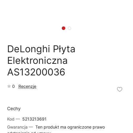
🗹
Reklamacja naprawy
📦
Reklamacja towaru
DeLonghi Płyta
Elektroniczna
AS13200036
0
Recenzje
Cechy
Kod —
5213213691
Gwarancja —
Ten produkt ma ograniczone prawo