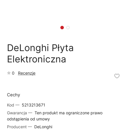
🗹
Reklamacja naprawy
📦
Reklamacja towaru
DeLonghi Płyta
Elektroniczna
0
Recenzje
Cechy
Kod —
5213213671
Gwarancja —
Ten produkt ma ograniczone prawo
odstąpienia od umowy
Producent —
DeLonghi