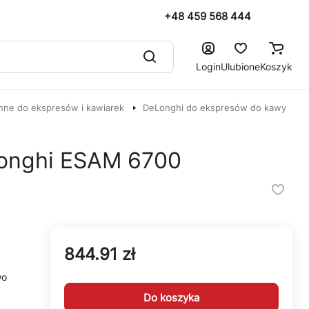
+48 459 568 444
Login
Ulubione
Koszyk
nne do ekspresów i kawiarek
DeLonghi do ekspresów do kawy
Longhi ESAM 6700
844.91 zł
wo
Do koszyka