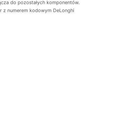
 złącza do pozostałych komponentów.
ator z numerem kodowym DeLonghi
Justyna — konsultant AI
AGD Group • eksperci od ekspresów
☕
Cześć! Jestem Justyna
Pomogę Ci z ekspresem do kawy — sprawdzenie,