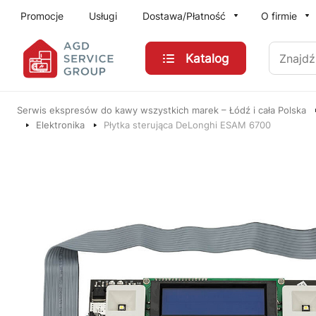
Przejdź do treści głównej
Promocje
Usługi
Dostawa/Płatność
O firmie
Znajdź
Katalog
Serwis ekspresów do kawy wszystkich marek – Łódź i cała Polska
Elektronika
Płytka sterująca DeLonghi ESAM 6700