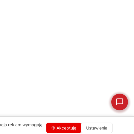
naprawa, części zamienne lub złożenie zamówienia.
Jak oddać do
🔎
Status naprawy
🔧
naprawy?
💰
Ile kosztuje naprawa?
☕
Ekspres nie działa
🛠
Szukam części
📖
Instrukcja obsługi
🛒
Jak kupić w sklepie?
🧴
Odkamienianie
🗹
Reklamacja naprawy
📦
Reklamacja towaru
zacja reklam wymagają
🍪 Akceptuję
Ustawienia