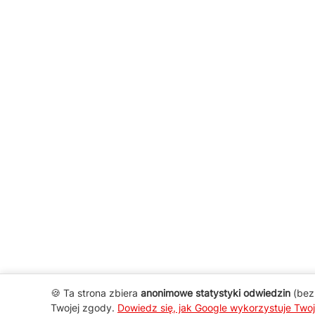
🍪 Ta strona zbiera
anonimowe statystyki odwiedzin
(bez 
Twojej zgody.
Dowiedz się, jak Google wykorzystuje Two