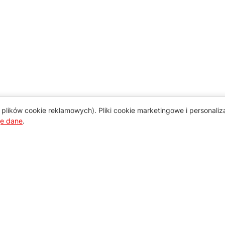
plików cookie reklamowych). Pliki cookie marketingowe i personali
je dane
.
Pomoc
Zamówienie i płatność
Zasady dostawy urządzeń