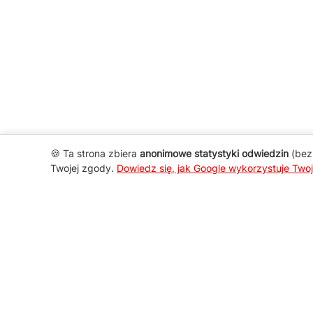
🍪 Ta strona zbiera
anonimowe statystyki odwiedzin
(bez 
Twojej zgody.
Dowiedz się, jak Google wykorzystuje Two
AGD Group
O firmie
Nowości