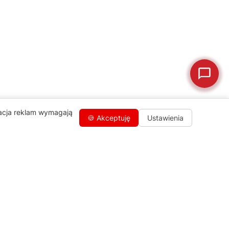
🗹
Reklamacja naprawy
📦
Reklamacja towaru
zacja reklam wymagają
🍪 Akceptuję
Ustawienia
Kontakty
+48 459 568 444
info@agdgroup.pl