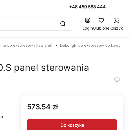
+48 459 568 444
Login
Ulubione
Koszyk
nne do ekspresów i kawiarek
DeLonghi do ekspresów do kawy
.S panel sterowania
573.54 zł
wo
Do koszyka