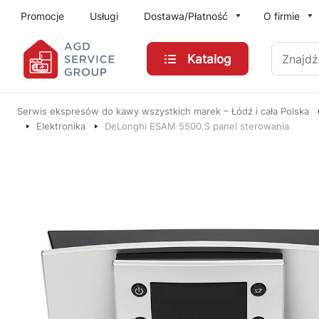
Przejdź do treści głównej
Promocje
Usługi
Dostawa/Płatność
O firmie
Znajdź
Katalog
Serwis ekspresów do kawy wszystkich marek – Łódź i cała Polska
Elektronika
DeLonghi ESAM 5500.S panel sterowania