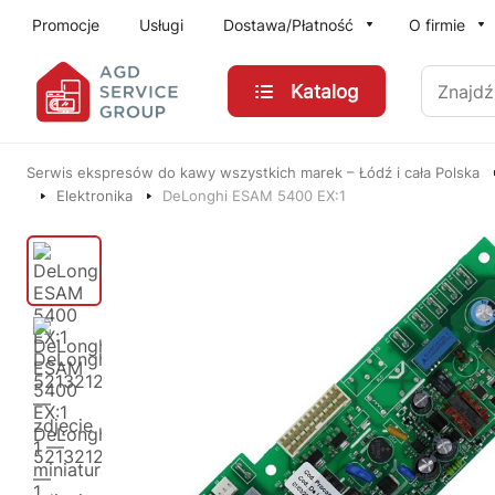
Przejdź do treści głównej
Promocje
Usługi
Dostawa/Płatność
O firmie
Znajdź
Katalog
Serwis ekspresów do kawy wszystkich marek – Łódź i cała Polska
Elektronika
DeLonghi ESAM 5400 EX:1