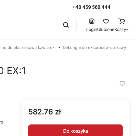
+48 459 568 444
Login
Ulubione
Koszyk
nne do ekspresów i kawiarek
DeLonghi do ekspresów do kawy
 EX:1
582.76 zł
wo
Do koszyka