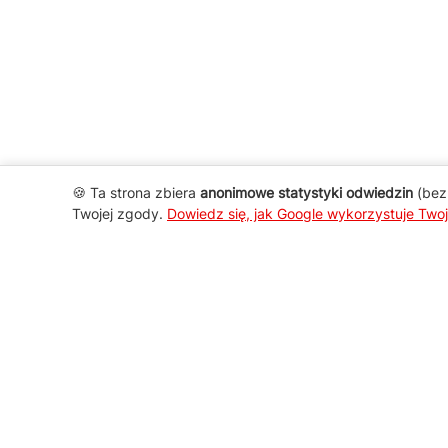
🍪 Ta strona zbiera
anonimowe statystyki odwiedzin
(bez 
Twojej zgody.
Dowiedz się, jak Google wykorzystuje Two
AGD Group
O firmie
Nowości
Promocje