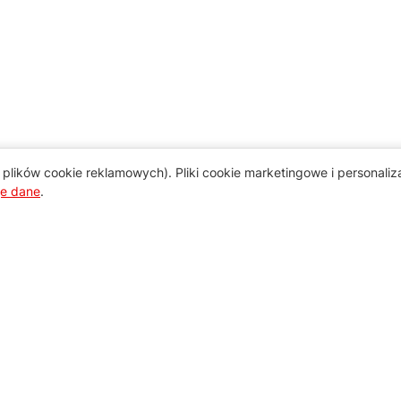
plików cookie reklamowych). Pliki cookie marketingowe i personali
je dane
.
Pomoc
Zamówienie i płatność
Zasady dostawy urządzeń
Regulamin usług serwisowych