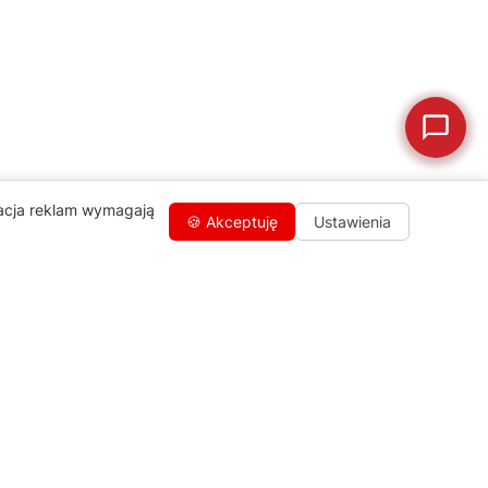
🗹
Reklamacja naprawy
📦
Reklamacja towaru
zacja reklam wymagają
🍪 Akceptuję
Ustawienia
Kontakty
+48 459 568 444
info@agdgroup.pl
Al. Włókniarzy 234A, 90-556 Łódź