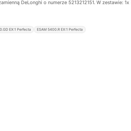
amienną DeLonghi o numerze 5213212151. W zestawie: 1x pły
.GD EX:1 Perfecta
ESAM 5400.R EX:1 Perfecta