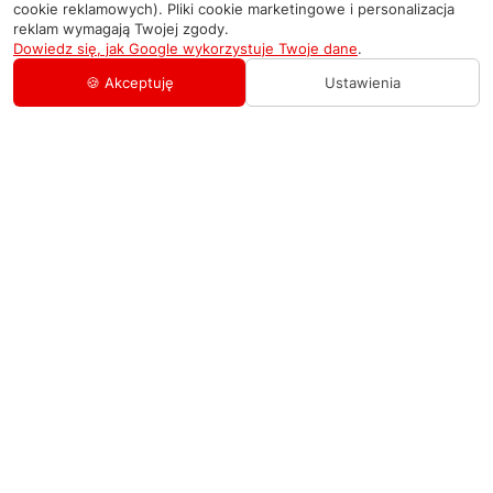
cookie reklamowych). Pliki cookie marketingowe i personalizacja
reklam wymagają Twojej zgody.
Dowiedz się, jak Google wykorzystuje Twoje dane
.
🍪 Akceptuję
Ustawienia
AGD Group
O firmie
Pomoc
Nowości
Zamówienie i płatność
Kontakty
Promocje
Zasady dostawy urządzeń
+48 459 568 444
Kontakt
info@agdgroup.pl
Regulamin usług serwisowych
Al. Włókniarzy 234A, 90-556 Łódź oddzielne
wejście po lewej stronie budynku, lokal 2
Wymiana i zwrot towaru