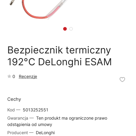
🗹
Reklamacja naprawy
📦
Reklamacja towaru
Bezpiecznik termiczny
192°C DeLonghi ESAM
0
Recenzje
Cechy
Kod —
5013252551
Gwarancja —
Ten produkt ma ograniczone prawo
odstąpienia od umowy
Producent —
DeLonghi