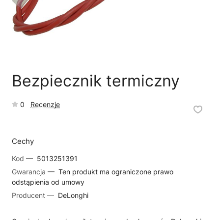
🗹
Reklamacja naprawy
📦
Reklamacja towaru
Bezpiecznik termiczny
0
Recenzje
Cechy
Kod —
5013251391
Gwarancja —
Ten produkt ma ograniczone prawo
odstąpienia od umowy
Producent —
DeLonghi