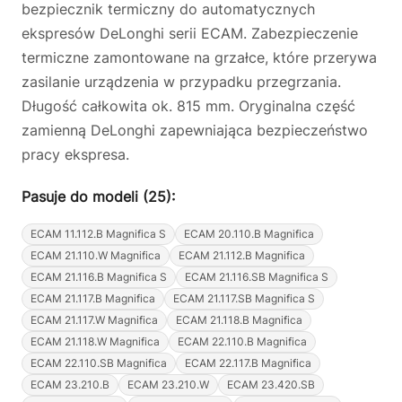
bezpiecznik termiczny do automatycznych
ekspresów DeLonghi serii ECAM. Zabezpieczenie
termiczne zamontowane na grzałce, które przerywa
zasilanie urządzenia w przypadku przegrzania.
Długość całkowita ok. 815 mm. Oryginalna część
zamienną DeLonghi zapewniająca bezpieczeństwo
pracy ekspresa.
Pasuje do modeli (25):
ECAM 11.112.B Magnifica S
ECAM 20.110.B Magnifica
ECAM 21.110.W Magnifica
ECAM 21.112.B Magnifica
ECAM 21.116.B Magnifica S
ECAM 21.116.SB Magnifica S
ECAM 21.117.B Magnifica
ECAM 21.117.SB Magnifica S
ECAM 21.117.W Magnifica
ECAM 21.118.B Magnifica
ECAM 21.118.W Magnifica
ECAM 22.110.B Magnifica
ECAM 22.110.SB Magnifica
ECAM 22.117.B Magnifica
ECAM 23.210.B
ECAM 23.210.W
ECAM 23.420.SB