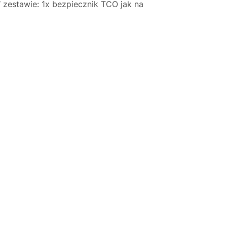
 zestawie: 1x bezpiecznik TCO jak na
Justyna — konsultant AI
AGD Group • eksperci od ekspresów
☕
Cześć! Jestem Justyna
Pomogę Ci z ekspresem do kawy — sprawdzenie,
naprawa, części zamienne lub złożenie zamówienia.
Jak oddać do
🔎
Status naprawy
🔧
naprawy?
💰
Ile kosztuje naprawa?
☕
Ekspres nie działa
🛠
Szukam części
📖
Instrukcja obsługi
🛒
Jak kupić w sklepie?
🧴
Odkamienianie