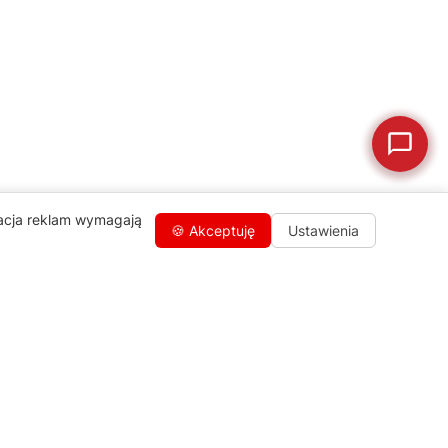
🗹
Reklamacja naprawy
📦
Reklamacja towaru
zacja reklam wymagają
🍪 Akceptuję
Ustawienia
Kontakty
+48 459 568 444
info@agdgroup.pl