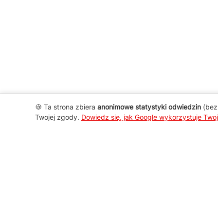
🍪 Ta strona zbiera
anonimowe statystyki odwiedzin
(bez 
Twojej zgody.
Dowiedz się, jak Google wykorzystuje Two
AGD Group
O firmie
Nowości