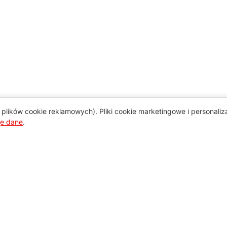
plików cookie reklamowych). Pliki cookie marketingowe i personali
je dane
.
Pomoc
Zamówienie i płatność
Zasady dostawy urządzeń