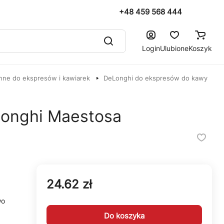
+48 459 568 444
Login
Ulubione
Koszyk
nne do ekspresów i kawiarek
DeLonghi do ekspresów do kawy
Longhi Maestosa
24.62 zł
wo
Do koszyka