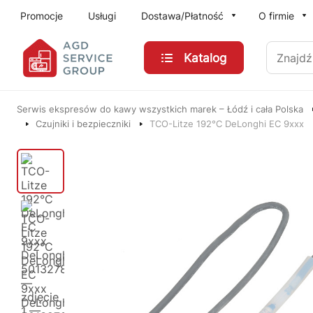
Przejdź do treści głównej
Promocje
Usługi
Dostawa/Płatność
O firmie
Znajdź
Katalog
Serwis ekspresów do kawy wszystkich marek – Łódź i cała Polska
Czujniki i bezpieczniki
TCO-Litze 192°C DeLonghi EC 9xxx