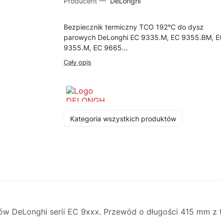
Producent —
DeLonghi
Bezpiecznik termiczny TCO 192°C do dysz
parowych DeLonghi EC 9335.M, EC 9355.BM, E
9355.M, EC 9665...
Cały opis
Kategoria wszystkich produktów
w DeLonghi serii EC 9xxx. Przewód o długości 415 mm z 