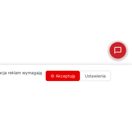
🛒
Jak kupić w sklepie?
🧴
Odkamienianie
🗹
Reklamacja naprawy
📦
Reklamacja towaru
zacja reklam wymagają
🍪 Akceptuję
Ustawienia
Kontakty
+48 459 568 444