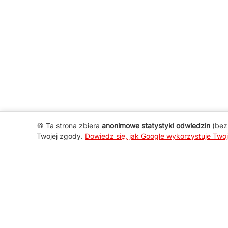
🍪 Ta strona zbiera
anonimowe statystyki odwiedzin
(bez 
Twojej zgody.
Dowiedz się, jak Google wykorzystuje Two
AGD Group
O firmie