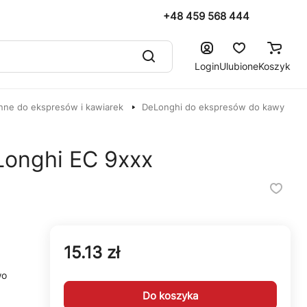
+48 459 568 444
Login
Ulubione
Koszyk
nne do ekspresów i kawiarek
DeLonghi do ekspresów do kawy
Longhi EC 9xxx
15.13 zł
wo
Do koszyka