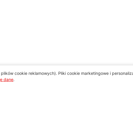
plików cookie reklamowych). Pliki cookie marketingowe i personali
je dane
.
Pomoc
Zamówienie i płatność