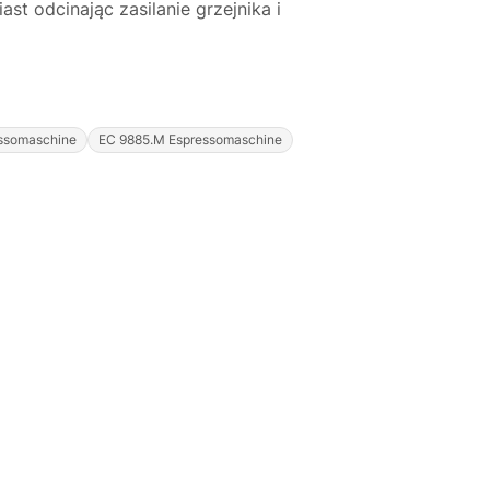
t odcinając zasilanie grzejnika i
Justyna — konsultant AI
ssomaschine
EC 9885.M Espressomaschine
AGD Group • eksperci od ekspresów
☕
Cześć! Jestem Justyna
Pomogę Ci z ekspresem do kawy — sprawdzenie,
naprawa, części zamienne lub złożenie zamówienia.
Jak oddać do
🔎
Status naprawy
🔧
naprawy?
💰
Ile kosztuje naprawa?
☕
Ekspres nie działa
🛠
Szukam części
📖
Instrukcja obsługi