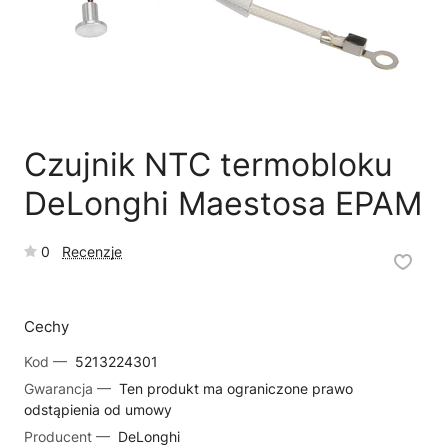
🗹
Reklamacja naprawy
📦
Reklamacja towaru
Czujnik NTC termobloku
DeLonghi Maestosa EPAM
0
Recenzje
Cechy
Kod —
5213224301
Gwarancja —
Ten produkt ma ograniczone prawo
odstąpienia od umowy
Producent —
DeLonghi