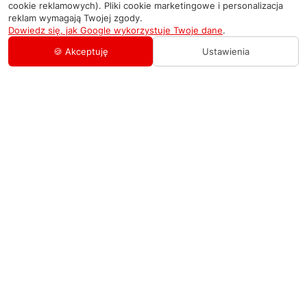
cookie reklamowych). Pliki cookie marketingowe i personalizacja
reklam wymagają Twojej zgody.
Dowiedz się, jak Google wykorzystuje Twoje dane
.
🍪 Akceptuję
Ustawienia
AGD Group
O firmie
Pomoc
Nowości
Zamówienie i płatność
Kontakty
Promocje
Zasady dostawy urządzeń
+48 459 568 444
Kontakt
info@agdgroup.pl
Regulamin usług serwisowych
Al. Włókniarzy 234A, 90-556 Łódź oddzielne
wejście po lewej stronie budynku, lokal 2
Wymiana i zwrot towaru