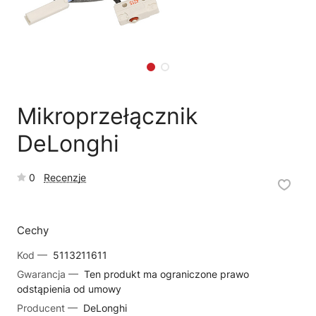
🗹
Reklamacja naprawy
📦
Reklamacja towaru
Mikroprzełącznik
DeLonghi
0
Recenzje
Cechy
Kod —
5113211611
Gwarancja —
Ten produkt ma ograniczone prawo
odstąpienia od umowy
Producent —
DeLonghi